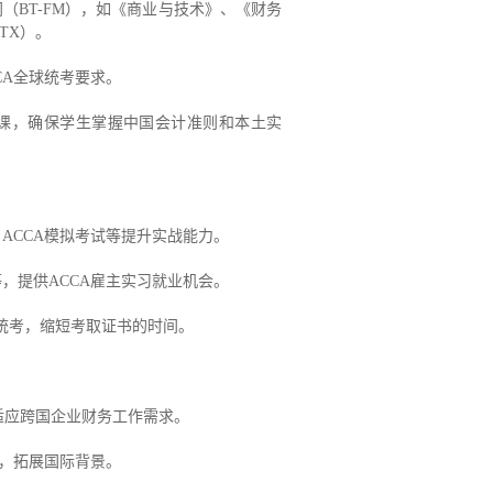
门（BT-FM），如《商业与技术》、《财务
TX）。
CA全球统考要求。
心课，确保学生掌握中国会计准则和本土实
ACCA模拟考试等提升实战能力。
，提供ACCA雇主实习就业机会。
球统考，缩短考取证书的时间。
适应跨国企业财务工作需求。
目，拓展国际背景。